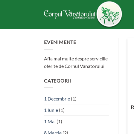
Skip
to
content
EVENIMENTE
Afla mai multe despre serviciile
oferite de Cornul Vanatorului:
CATEGORII
1 Decembrie
(1)
R
1 Iunie
(1)
1 Mai
(1)
8 Martie
(2)