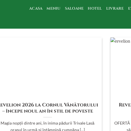
ACASA
MENIU
SALOANE
HOTEL
LIVRARE
E
evelion 2026 la Cornul Vânătorului
Reve
– începe noul an în stil de poveste
Magia nopții dintre ani, în inima pădurii Trivale Lasă
OFERTĂ R
orașul în urmă și întâmpină cumpăna [...]
să