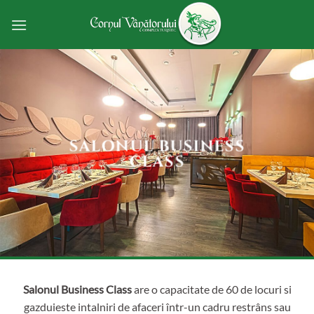
Skip
to
content
SALONUL BUSINESS
CLASS
Salonul Business Class
are o capacitate de 60 de locuri si
gazduieste intalniri de afaceri într-un cadru restrâns sau