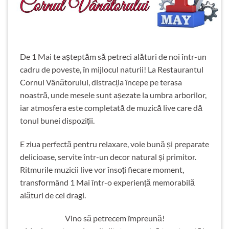
De 1 Mai te așteptăm să petreci alături de noi într-un
cadru de poveste, în mijlocul naturii! La Restaurantul
Cornul Vânătorului, distracția începe pe terasa
noastră, unde mesele sunt așezate la umbra arborilor,
iar atmosfera este completată de muzică live care dă
tonul bunei dispoziții.
E ziua perfectă pentru relaxare, voie bună și preparate
delicioase, servite într-un decor natural și primitor.
Ritmurile muzicii live vor însoți fiecare moment,
transformând 1 Mai într-o experiență memorabilă
alături de cei dragi.
Vino să petrecem împreună!