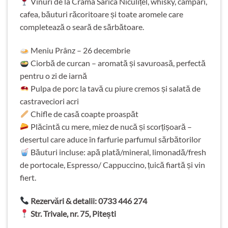
Vinuri de la Crama Sarica Niculițel, whisky, campari,
cafea, băuturi răcoritoare și toate aromele care
completează o seară de sărbătoare.
Meniu Prânz – 26 decembrie
Ciorbă de curcan – aromată și savuroasă, perfectă
pentru o zi de iarnă
Pulpa de porc la tavă cu piure cremos și salată de
castraveciori acri
Chifle de casă coapte proaspăt
Plăcintă cu mere, miez de nucă și scorțișoară –
desertul care aduce în farfurie parfumul sărbătorilor
Băuturi incluse: apă plată/mineral, limonadă/fresh
de portocale, Espresso/ Cappuccino, țuică fiartă și vin
fiert.
Rezervări & detalii: 0733 446 274
Str. Trivale, nr. 75, Pitești