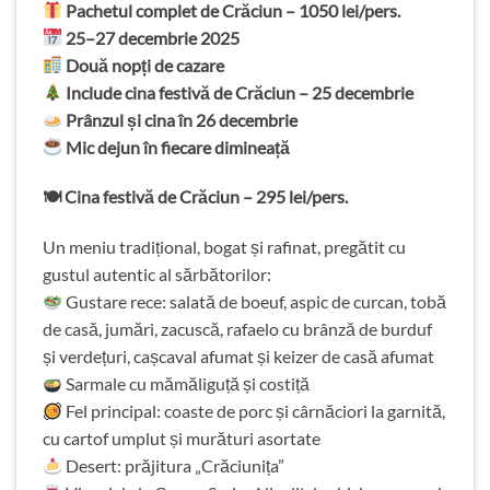
Pachetul complet de Crăciun – 1050 lei/pers.
25–27 decembrie 2025
Două nopți de cazare
Include cina festivă de Crăciun – 25 decembrie
Prânzul și cina în 26 decembrie
Mic dejun în fiecare dimineață
🍽 Cina festivă de Crăciun – 295 lei/pers.
Un meniu tradițional, bogat și rafinat, pregătit cu
gustul autentic al sărbătorilor:
Gustare rece: salată de boeuf, aspic de curcan, tobă
de casă, jumări, zacuscă, rafaelo cu brânză de burduf
și verdețuri, cașcaval afumat și keizer de casă afumat
Sarmale cu mămăliguță și costiță
Fel principal: coaste de porc și cârnăciori la garnită,
cu cartof umplut și murături asortate
Desert: prăjitura „Crăciunița”