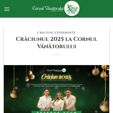
Skip
to
content
CRACIUN
,
EVENIMENTE
Crăciunul 2025 la Cornul
Vânătorului