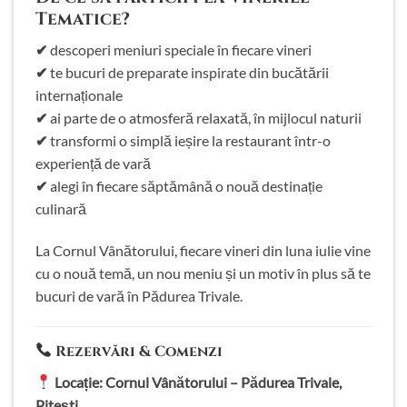
Tematice?
✔
descoperi meniuri speciale în fiecare vineri
✔
te bucuri de preparate inspirate din bucătării
internaționale
✔
ai parte de o atmosferă relaxată, în mijlocul naturii
✔
transformi o simplă ieșire la restaurant într-o
experiență de vară
✔
alegi în fiecare săptămână o nouă destinație
culinară
La Cornul Vânătorului, fiecare vineri din luna iulie vine
cu o nouă temă, un nou meniu și un motiv în plus să te
bucuri de vară în Pădurea Trivale.
Rezervări & Comenzi
Locație: Cornul Vânătorului – Pădurea Trivale,
Pitești